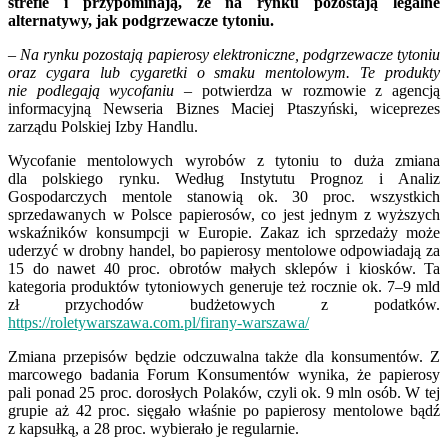
strefie i przypominają, że na rynku pozostają legalne
alternatywy, jak podgrzewacze tytoniu.
– Na rynku pozostają papierosy elektroniczne, podgrzewacze tytoniu
oraz cygara lub cygaretki o smaku mentolowym. Te produkty
nie podlegają wycofaniu –
potwierdza w rozmowie z agencją
informacyjną Newseria Biznes Maciej Ptaszyński, wiceprezes
zarządu Polskiej Izby Handlu.
Wycofanie mentolowych wyrobów z tytoniu to duża zmiana
dla polskiego rynku. Według Instytutu Prognoz i Analiz
Gospodarczych mentole stanowią ok. 30 proc. wszystkich
sprzedawanych w Polsce papierosów, co jest jednym z wyższych
wskaźników konsumpcji w Europie. Zakaz ich sprzedaży może
uderzyć w drobny handel, bo papierosy mentolowe odpowiadają za
15 do nawet 40 proc. obrotów małych sklepów i kiosków. Ta
kategoria produktów tytoniowych generuje też rocznie ok. 7–9 mld
zł przychodów budżetowych z podatków.
https://roletywarszawa.com.pl/firany-warszawa/
Zmiana przepisów będzie odczuwalna także dla konsumentów. Z
marcowego badania Forum Konsumentów wynika, że papierosy
pali ponad 25 proc. dorosłych Polaków, czyli ok. 9 mln osób. W tej
grupie aż 42 proc. sięgało właśnie po papierosy mentolowe bądź
z kapsułką, a 28 proc. wybierało je regularnie.