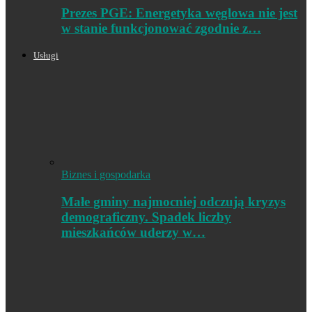
Prezes PGE: Energetyka węglowa nie jest
w stanie funkcjonować zgodnie z…
Usługi
Biznes i gospodarka
Małe gminy najmocniej odczują kryzys
demograficzny. Spadek liczby
mieszkańców uderzy w…