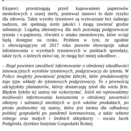
Eksperci przestrzegają przed kupowaniem papierosów
mentolowych z szarej strefy, ponieważ stanowi to duże ryzyko
dla zdrowia. Takie wyroby tytoniowe są wytwarzane bez żadnego
nadzoru, nie spełniają norm jakości i mogą zawierać groźne
substancje. Legalną alternatywą dla nich pozostają podgrzewacze
tytoniu i e-papierosy, również o smaku mentolowym, które wciąż
będą dostępne na rynku. Problem w tym, że zgodnie
z obowiązującym od 2017 roku prawem obowiązuje zakaz
informowania o wyrobach tytoniowych w punktach sprzedaży,
także tych, o których mówi się, że mogą być mniej szkodliwe. .
– Rząd powinien umożliwić informowanie o obniżonej szkodliwości
innowacyjnych wyrobów tytoniowych, podgrzewaczy do tytoniu. W
Polsce mogłyby powstawać potężne fabryki, które produkowałyby
tego typu wkłady do tytoniowych podgrzewaczy. To z pewnością
odciążyłoby plantatorów, którzy dostarczają tytoń dla wielu firm.
Błędem byłoby tej szansy nie wykorzystać. Jeżeli nie wprowadzimy
możliwości informowania konsumenta o obniżonej zawartości
nikotyny i substancji smolistych w tych właśnie produktach, po
prostu pozbawimy się szansy, która jest istotna dla odbudowy
polskiej gospodarki po pandemii koronawirusa, a także sektora
rolnego oraz małych i średnich sklepikarzy –
uważa Jacek
Podgórski, dyrektor Instytutu Gospodarki Rolnej.