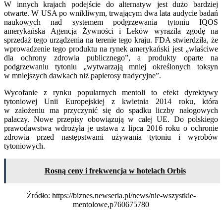
W innych krajach podejście do alternatyw jest dużo bardziej
otwarte. W USA po wnikliwym, trwającym dwa lata audycie badań
naukowych nad systemem podgrzewania tytoniu IQOS
amerykańska Agencja Żywności i Leków wyraziła zgodę na
sprzedaż tego urządzenia na terenie tego kraju. FDA stwierdziła, że
wprowadzenie tego produktu na rynek amerykański jest „właściwe
dla ochrony zdrowia publicznego”, a produkty oparte na
podgrzewaniu tytoniu „wytwarzają mniej określonych toksyn
w mniejszych dawkach niż papierosy tradycyjne”.
Wycofanie z rynku popularnych mentoli to efekt dyrektywy
tytoniowej Unii Europejskiej z kwietnia 2014 roku, która
w założeniu ma przyczynić się do spadku liczby nałogowych
palaczy. Nowe przepisy obowiązują w całej UE. Do polskiego
prawodawstwa wdrożyła je ustawa z lipca 2016 roku o ochronie
zdrowia przed następstwami używania tytoniu i wyrobów
tytoniowych.
Rosną ceny i frekwencja w hotelach Orbis
Źródło: https://biznes.newseria.pl/news/nie-wszystkie-
mentolowe,p760675780