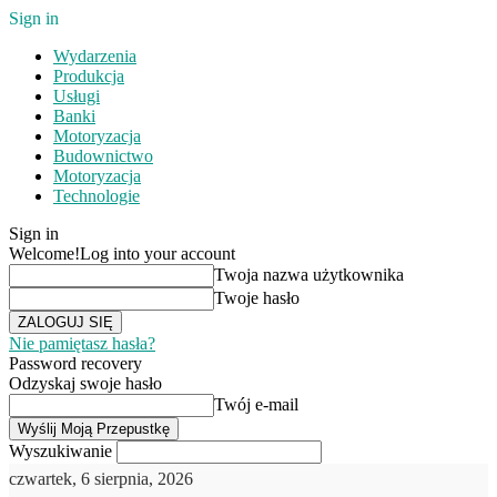
Sign in
Wydarzenia
Produkcja
Usługi
Banki
Motoryzacja
Budownictwo
Motoryzacja
Technologie
Sign in
Welcome!
Log into your account
Twoja nazwa użytkownika
Twoje hasło
Nie pamiętasz hasła?
Password recovery
Odzyskaj swoje hasło
Twój e-mail
Wyszukiwanie
czwartek, 6 sierpnia, 2026