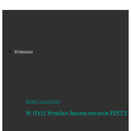
Wydarzenia
Hobby i rozrywka
W OVO Wrocław huczne otwarcie PINTY