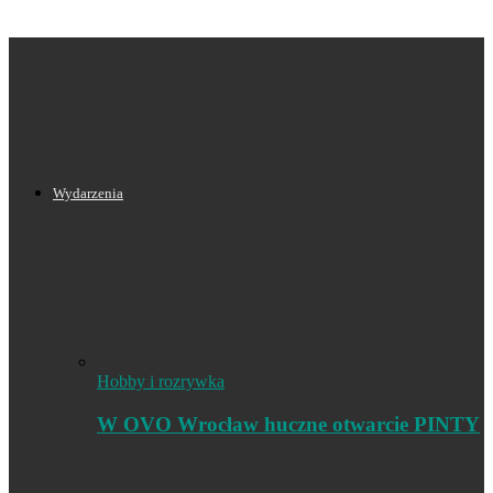
Wydarzenia
Hobby i rozrywka
W OVO Wrocław huczne otwarcie PINTY