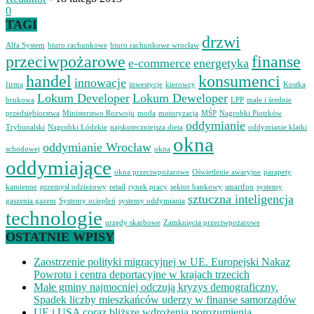
0
TAGI
drzwi
Alfa System
biuro rachunkowe
biuro rachunkowe wrocław
przeciwpożarowe
finanse
e-commerce
energetyka
handel
konsumenci
innowacje
firma
inwestycje
kierowcy
Kostka
Lokum Developer
Lokum Deweloper
brukowa
LPP
małe i średnie
przedsiębiorstwa
Ministerstwo Rozwoju
moda
motoryzacja
MŚP
Nagrobki Piotrków
oddymianie
Trybunalski
Nagrobki Łódzkie
najskuteczniejsza dieta
oddymianie klatki
okna
oddymianie Wrocław
schodowej
okna
oddymiające
okna przeciwpożarowe
Oświetlenie awaryjne
parapety
kamienne
przemysł odzieżowy
retail
rynek pracy
sektor bankowy
smartfon
systemy
sztuczna inteligencja
gaszenia gazem
Systemy ociepleń
systemy oddymiania
technologie
urzędy skarbowe
Zamknięcia przeciwpożarowe
OSTATNIE WPISY
Zaostrzenie polityki migracyjnej w UE. Europejski Nakaz
Powrotu i centra deportacyjne w krajach trzecich
Małe gminy najmocniej odczują kryzys demograficzny.
Spadek liczby mieszkańców uderzy w finanse samorządów
UE i USA coraz bliższe wdrożenia porozumienia