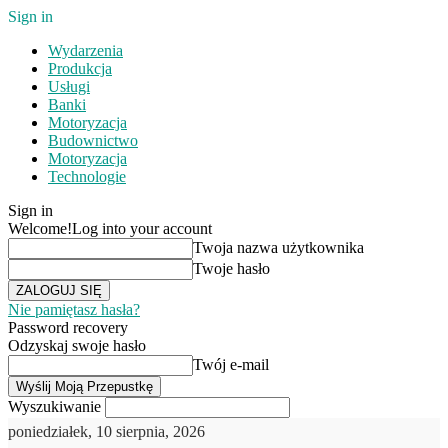
Sign in
Wydarzenia
Produkcja
Usługi
Banki
Motoryzacja
Budownictwo
Motoryzacja
Technologie
Sign in
Welcome!
Log into your account
Twoja nazwa użytkownika
Twoje hasło
Nie pamiętasz hasła?
Password recovery
Odzyskaj swoje hasło
Twój e-mail
Wyszukiwanie
poniedziałek, 10 sierpnia, 2026