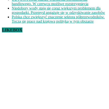
handlowego. W czerwcu możliwe rozstrzygnięcia
Niedobory wody stają się coraz większym problemem dla
gospodarki. Przemysł angażuje się w odzyskiwanie zasobów
Polska chce zwiększyć znaczenie sektora półprzewodników.
Toczą się prace nad krajową polityką w tym obszarze
LIKEBOX